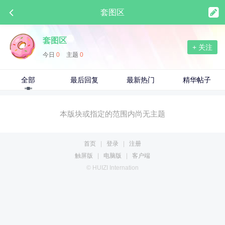
套图区
套图区
+ 关注
今日
0
主题
0
全部
最后回复
最新热门
精华帖子
本版块或指定的范围内尚无主题
首页
|
登录
|
注册
触屏版
|
电脑版
|
客户端
© HUIZI Internation